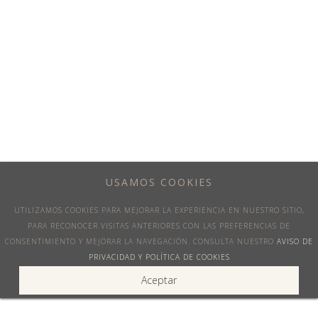
INFORMACIÓN
+39 045 452 0000
fly@venicejets.com
USAMOS COOKIES
Contáctanos
UTILIZAMOS COOKIES PARA MEJORAR LA EXPERIENCIA EN NUESTRO SITIO,
PARA RECONOCER VISITAS ANTERIORES CON LAS PREFERENCIAS DE
CONSENTIMIENTO Y MEJORAR LA NAVEGACIÓN. CONSULTA NUESTRO
AVISO DE
SÍGUENOS
PRIVACIDAD Y POLÍTICA DE COOKIES
Aceptar